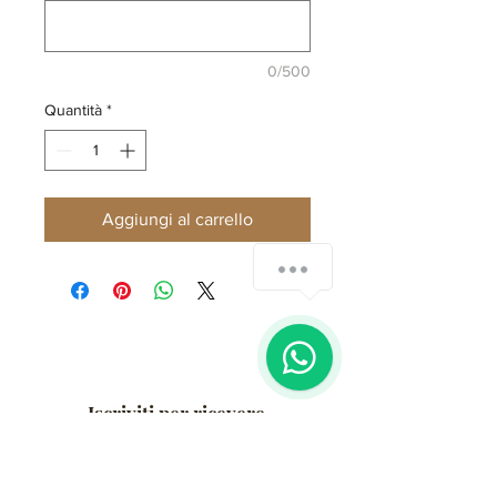
0/500
Quantità
*
Aggiungi al carrello
Come possiamo aiutarti?
1
Iscriviti per ricevere
aggiornamenti esclusivi
Email