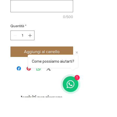
0/500
Quantità
*
Aggiungi al carrello
Come possiamo aiutarti?
1
Iscriviti per ricevere
aggiornamenti esclusivi
Email